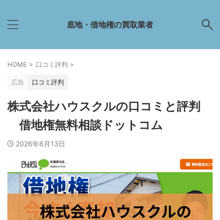
底地・借地権の買取業者
HOME
>
口コミ評判
>
広告
口コミ評判
株式会社ハウスクルの口コミと評判
借地権無料相談ドットコム
2026年6月13日