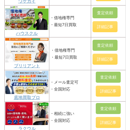
ワケガイ
査定依頼
・借地権専門
・最短7日買取
詳細記事
ハウスクル
査定依頼
・借地権専門
・最短7日買取
詳細記事
ブリリアント
査定依頼
・メール査定可
・全国対応
詳細記事
底地買取プロ
査定依頼
・相続に強い
・全国対応
詳細記事
ラクウル