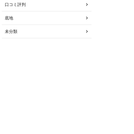
口コミ評判
底地
未分類