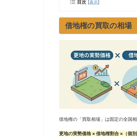
目次
[
表示
]
借地権の買取の相場
借地権の「買取相場」は固定の全国相
更地の実勢価格 × 借地権割合 ×（個