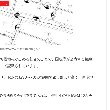
ps://www.rosenka.nta.go.jp/
ち借地権が占める割合のことで、国税庁が公表する路線
って記載されています。
り、おおむね30〜70%の範囲で都市部ほど高く、住宅地
で借地権割合が70％であれば、借地権の評価額は70万円