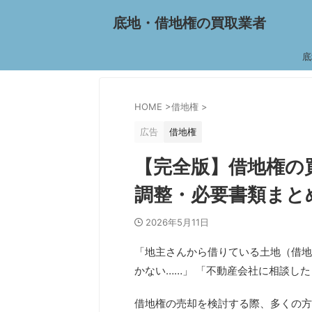
底地・借地権の買取業者
底
HOME
>
借地権
>
広告
借地権
【完全版】借地権の
調整・必要書類まと
2026年5月11日
「地主さんから借りている土地（借地
かない……」 「不動産会社に相談し
借地権の売却を検討する際、多くの方