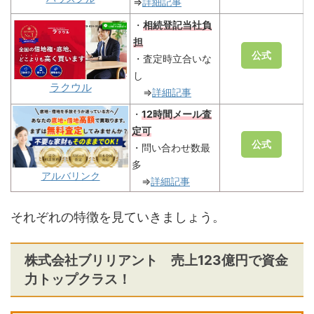
⇒
詳細記事
・
相続登記当社負
担
公式
・査定時立合いな
し
ラクウル
⇒
詳細記事
・
12時間メール査
定可
公式
・問い合わせ数最
多
アルバリンク
⇒
詳細記事
それぞれの特徴を見ていきましょう。
株式会社ブリリアント 売上123億円で資金
力トップクラス！