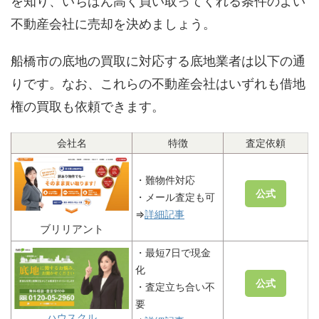
を知り、いちばん高く買い取ってくれる条件のよい
不動産会社に売却を決めましょう。
船橋市の底地の買取に対応する底地業者は以下の通
りです。なお、これらの不動産会社はいずれも借地
権の買取も依頼できます。
会社名
特徴
査定依頼
・難物件対応
公式
・メール査定も可
⇒
詳細記事
ブリリアント
・最短7日で現金
化
公式
・査定立ち合い不
要
ハウスクル