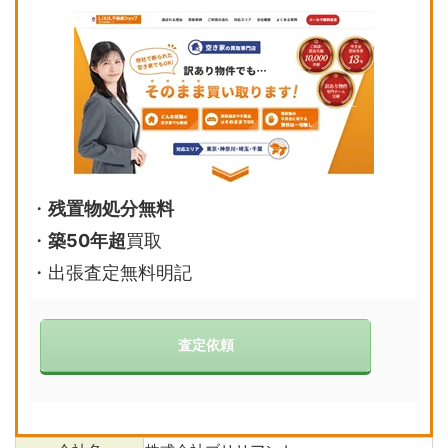
・
残置物処分無料
・
築50年超
買取
・
出張査定無料明記
査定依頼