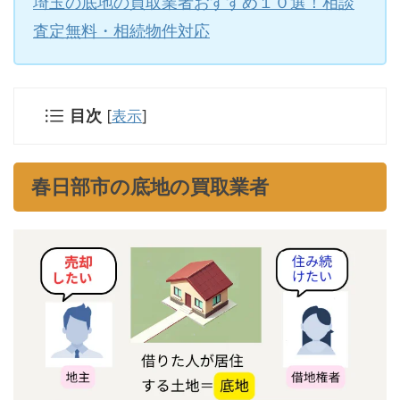
埼玉の底地の買取業者おすすめ１０選！相談
査定無料・相続物件対応
目次
[
表示
]
春日部市の底地の買取業者