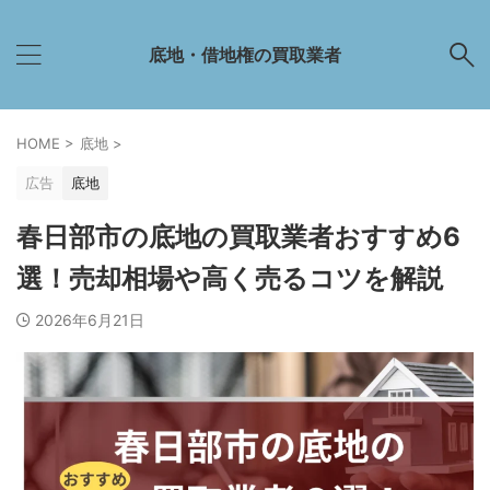
底地・借地権の買取業者
HOME
>
底地
>
広告
底地
春日部市の底地の買取業者おすすめ6
選！売却相場や高く売るコツを解説
2026年6月21日