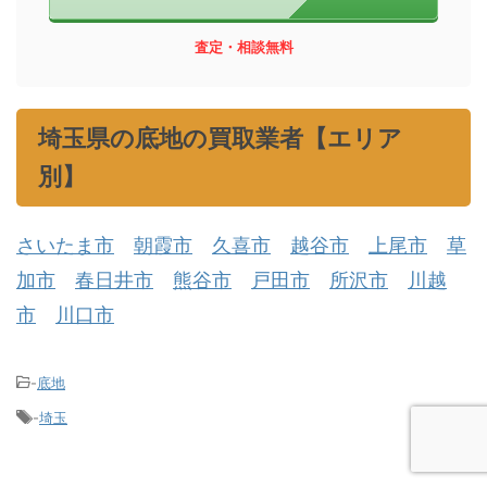
査定・相談無料
埼玉県の底地の買取業者【エリア
別】
さいたま市
朝霞市
久喜市
越谷市
上尾市
草
加市
春日井市
熊谷市
戸田市
所沢市
川越
市
川口市
-
底地
-
埼玉