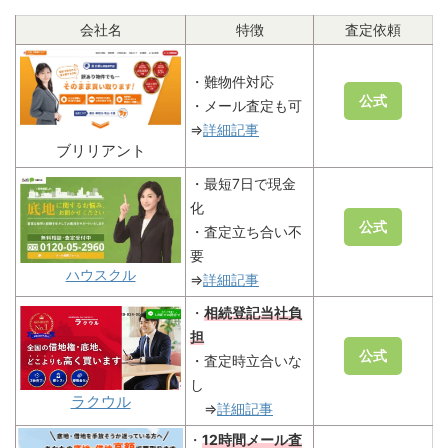
会社名
特徴
査定依頼
・難物件対応
公式
・メール査定も可
⇒
詳細記事
ブリリアント
・最短7日で現金
化
公式
・査定立ち合い不
要
ハウスクル
⇒
詳細記事
・
相続登記当社負
担
公式
・査定時立合いな
し
ラクウル
⇒
詳細記事
・
12時間メール査