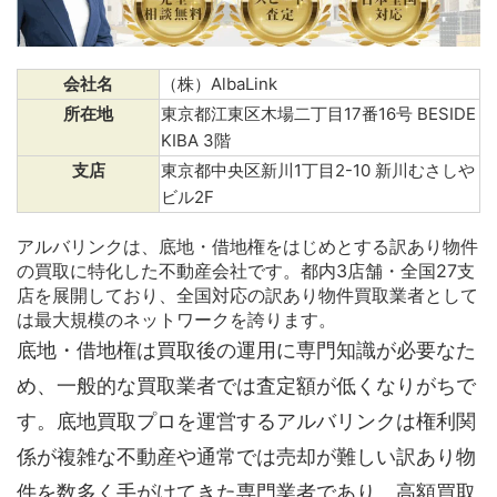
会社名
（株）AlbaLink
所在地
東京都江東区木場二丁目17番16号 BESIDE
KIBA 3階
支店
東京都中央区新川1丁目2-10 新川むさしや
ビル2F
アルバリンクは、底地・借地権をはじめとする訳あり物件
の買取に特化した不動産会社です。都内3店舗・全国27支
店を展開しており、全国対応の訳あり物件買取業者として
は最大規模のネットワークを誇ります。
底地・借地権は買取後の運用に専門知識が必要なた
め、一般的な買取業者では査定額が低くなりがちで
す。底地買取プロを運営するアルバリンクは権利関
係が複雑な不動産や通常では売却が難しい訳あり物
件を数多く手がけてきた専門業者であり、高額買取