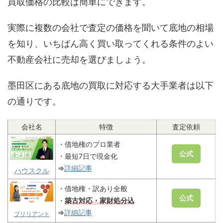
買取価格の比較は簡単にできます。
実際に複数の会社で査定の価格を聞いて底地の相場
を知り、いちばん高く買い取ってくれる条件のよい
不動産会社に売却を選びましょう。
墨田区にある底地の買取に対応する大手業者は以下
の通りです。
会社名
特徴
査定依頼
・借地権のプロ業者
公式
・最短7日で現金化
⇒
詳細記事
ハウスクル
・借地権・訳あり全般
公式
・
築古対応・家財処分込
⇒
詳細記事
ブリリアント