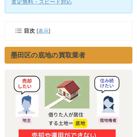
査定無料・スピード対応
目次
[
表示
]
墨田区の底地の買取業者