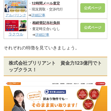
・
12時間メール査定
公式ページ
・現況買取・交渉代行
⇒
詳細記事
アルバリンク
・
相続登記当社負担
公式ページ
・査定時立合いなし
ラクウル
⇒
詳細記事
それぞれの特徴を見ていきましょう。
株式会社ブリリアント 資金力123億円でト
ップクラス！