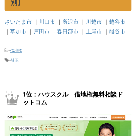
別】
さいたま市
｜
川口市
｜
所沢市
｜
川越市
｜
越谷市
｜
草加市
｜
戸田市
｜
春日部市
｜
上尾市
｜
熊谷市
-
借地権
-
埼玉
1位：ハウスクル 借地権無料相談ド
ットコム