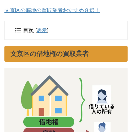
文京区の底地の買取業者おすすめ８選！
目次
[
表示
]
文京区の借地権の買取業者