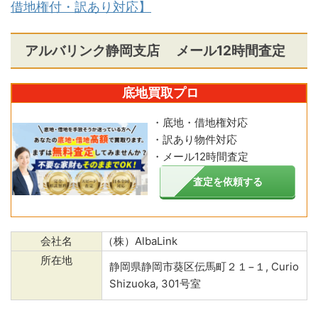
借地権付・訳あり対応】
アルバリンク静岡支店 メール12時間査定
底地買取プロ
・底地・借地権対応
・訳あり物件対応
・メール12時間査定
査定を依頼する
会社名
（株）AlbaLink
所在地
静岡県静岡市葵区伝馬町２１−１, Curio
Shizuoka, 301号室