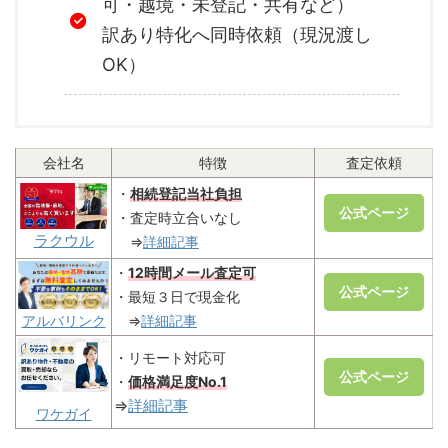
可・越境・未登記・共有など）
訳あり特化へ同時依頼（現況渡し
OK）
会社名
特徴
査定依頼
・
相続登記当社負担
公式ページ
・査定時立合いなし
ラクウル
⇒
詳細記事
・
12時間メール査定可
公式ページ
・最短３日で現金化
⇒
詳細記事
アルバリンク
・リモート対応可
公式ページ
・
価格満足度No.1
⇒
詳細記事
ワケガイ